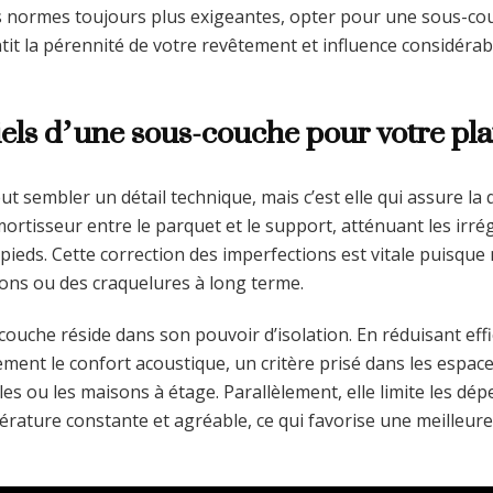
es normes toujours plus exigeantes, opter pour une sous-co
ntit la pérennité de votre revêtement et influence considéra
iels d’une sous-couche pour votre pla
 sembler un détail technique, mais c’est elle qui assure la q
rtisseur entre le parquet et le support, atténuant les irrégu
ieds. Cette correction des imperfections est vitale puisque 
ns ou des craquelures à long terme.
couche réside dans son pouvoir d’isolation. En réduisant eff
tement le confort acoustique, un critère prisé dans les espac
s ou les maisons à étage. Parallèlement, elle limite les dép
érature constante et agréable, ce qui favorise une meilleu