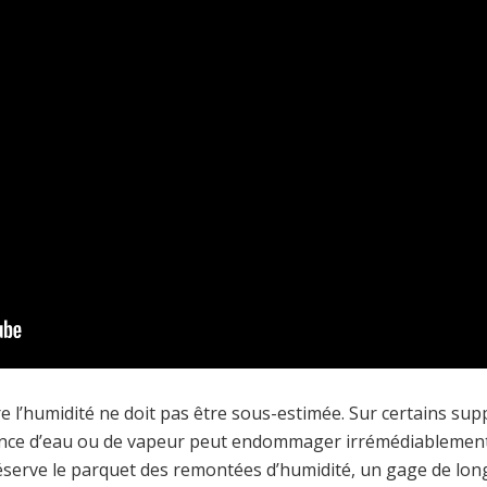
re l’humidité ne doit pas être sous-estimée. Sur certains s
ence d’eau ou de vapeur peut endommager irrémédiablement 
serve le parquet des remontées d’humidité, un gage de long